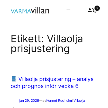
Hoppa
0
till
innehåll
Etikett:
Villaolja
prisjustering
Villaolja prisjustering – analys
och prognos inför vecka 6
jan 29, 2026
—
av
Kennet Rudholm
i
Villaolja