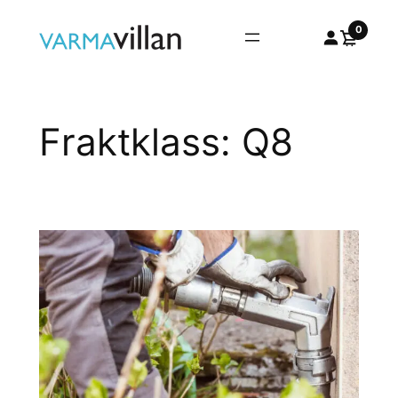
Hoppa
0
till
innehåll
Fraktklass:
Q8